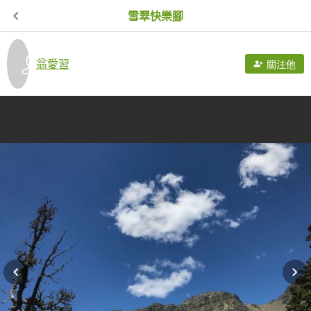
雪翠快樂腳
翁愛習
關注他