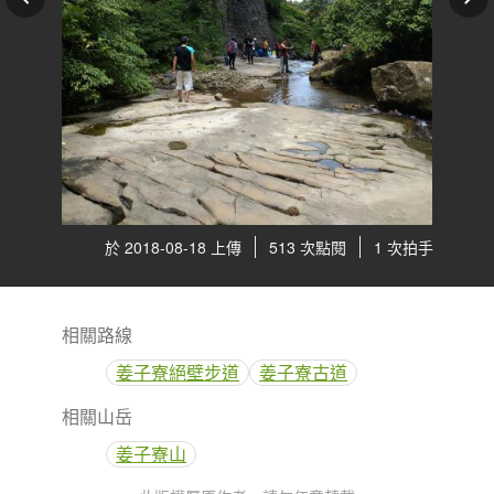
於 2018-08-18 上傳
513 次點閱
1 次拍手
相關路線
姜子寮絕壁步道
姜子寮古道
相關山岳
姜子寮山