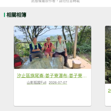
此版權屬原作者，請勿任意轉載
相關相簿
汐止區旗尾崙-姜子寮瀑布-姜子寮絕壁
山影狐蹤Fuli
2026-07-07