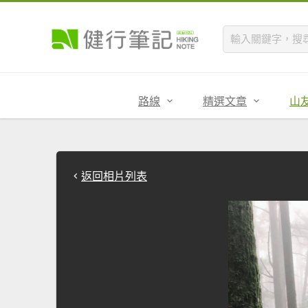
路線
精選文章
山
返回相片列表