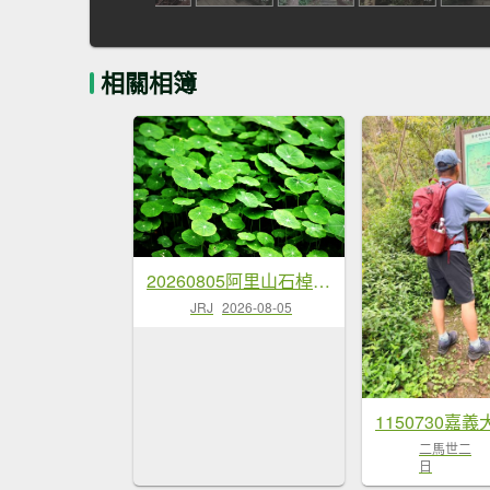
相關相簿
20260805阿里山石棹大凍山攀登
JRJ
2026-08-05
二馬世二
日