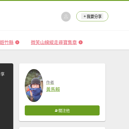
我要分享
 森遊竹縣
微笑山線縱走尋寶集章
分享
作者
黃馬賴
關注他