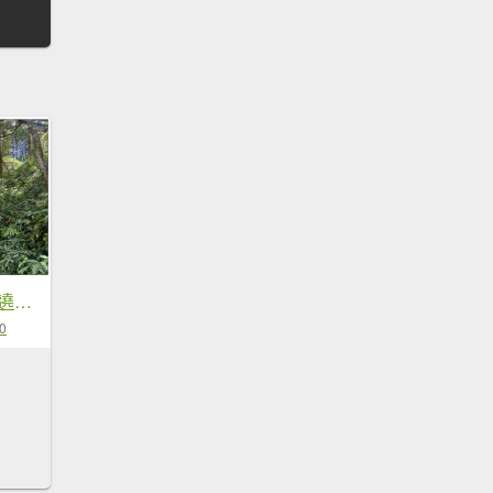
阿里山 頂湖步道 O遶一圈
0