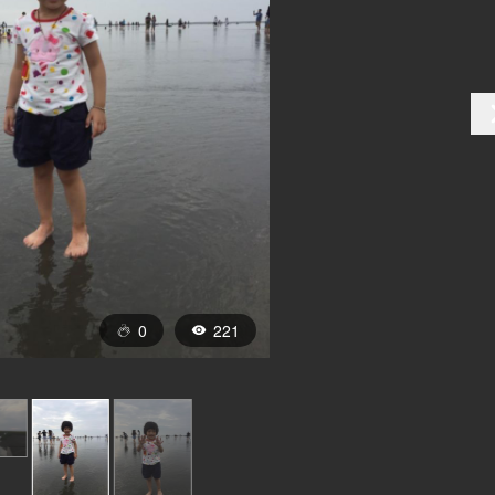
0
221