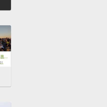
牛罵頭,梧棲出張所,高美濕地
-01