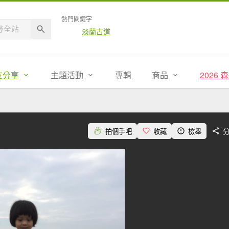
熱門關鍵字
淡蘭古道
友分享
主題活動
專輯
商品
2026
拍個手吧
收藏
檢舉