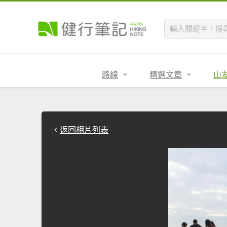
路線
精選文章
山
返回相片列表