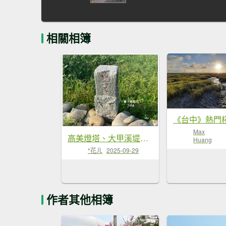
相關相簿
Max
高美燈塔、大甲溪堤防、番子寮 基石
Huang
*花ㄦ
2025-09-29
作者其他相簿