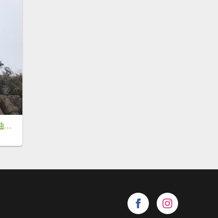
4.5小時完登+小腿抽筋的加里山