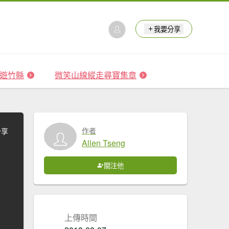
我要分享
 森遊竹縣
微笑山線縱走尋寶集章
作者
分享
Allen Tseng
關注他
上傳時間