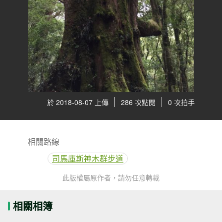
於 2018-08-07 上傳
286 次點閱
0 次拍手
相關路線
司馬庫斯神木群步道
此版權屬原作者，請勿任意轉載
相關相簿