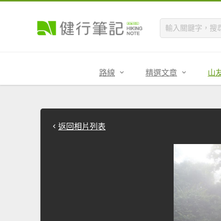
路線
精選文章
山
返回相片列表