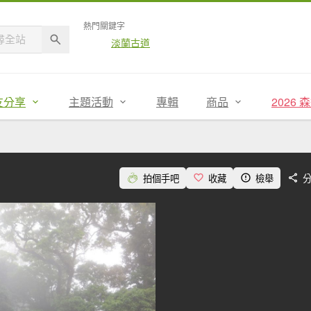
熱門關鍵字
淡蘭古道
友分享
主題活動
專輯
商品
2026
拍個手吧
收藏
檢舉