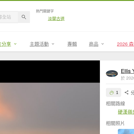
熱門關鍵字
淡蘭古道
友分享
主題活動
專輯
商品
2026
Ellis
於 202
1
相關路線
硬漢嶺
相關照片