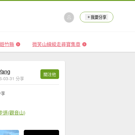
我要分享
 森遊竹縣
微笑山線縱走尋寶集章
 Yang
關注他
6-03-31 分享
分享
步道(觀音山)